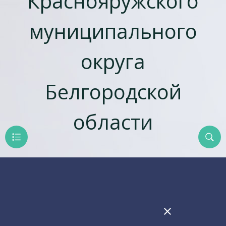
Краснояружского
муниципального
округа
Белгородской
области
close