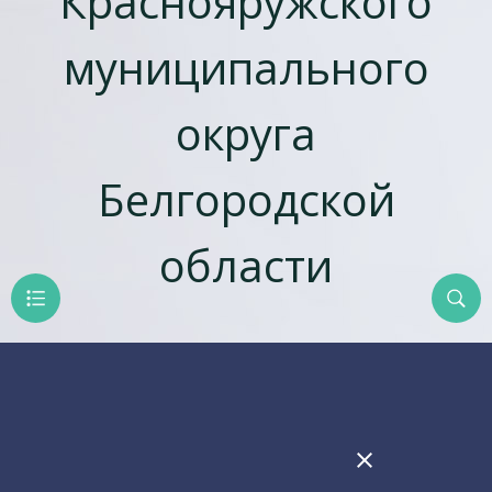
Краснояружского
муниципального
округа
Белгородской
области
close