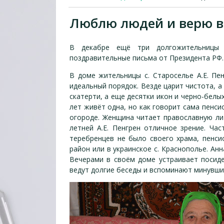
Люблю людей и верю в
В декабре ещё три долгожительницы 
поздравительные письма от Президента РФ.
В доме жительницы с. Староселье А.Е. Пе
идеальный порядок. Везде царит чистота, 
скатерти, а еще десятки икон и черно-бел
лет живёт одна, но как говорит сама пенси
огороде. Женщина читает православную лит
летней А.Е. Пенгрен отличное зрение. Ча
теребренцев не было своего храма, пенсио
район или в украинское с. Краснополье. Ан
Вечерами в своём доме устраивает посиде
ведут долгие беседы и вспоминают минувши