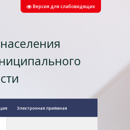
Версия для слабовидящих
 населения
униципального
асти
ция
Электронная приёмная