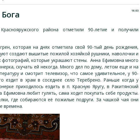
16:03
 Бога
Краснояружского района отметили 90-летие и получили
нгрен, которая на днях отметила свой 90-тый день рождения,
а уют создают вышитые пожилой хозяйкой рушники, наволочки и
ых фотографий, которые украшают стены. Анна Ефимовна много
онерка, скучать ей некогда. Много дел по дому, летом еще и на
ературу и смотрит телевизор, что самое удивительное, у 90-
сто ездит в храм в соседнее село Теребрено. Раньше когда у
нерке приходилось ездить в п. Красную Яругу, в Ракитянский
на Ефимовна любит гулять, сама ходит покупать себе продукты.
лки, где собираются её пожилые подруги. За чашкой чая они
е времена.