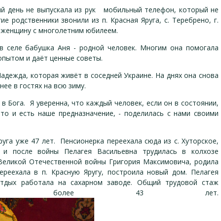
й день не выпускала из рук мобильный телефон, который не
ие родственники звонили из п. Красная Яруга, с. Теребрено, г.
 женщину с многолетним юбилеем.
в селе бабушка Аня - родной человек. Многим она помогала
опытом и даёт ценные советы.
адежда, которая живёт в соседней Украине. На днях она снова
ее в гостях на всю зиму.
 в Бога. Я уверенна, что каждый человек, если он в состоянии,
то и есть наше предназначение, - поделилась с нами своими
Яруга уже 47 лет. Пенсионерка переехала сюда из с. Хуторское,
 и после войны Пелагея Васильевна трудилась в колхозе
Великой Отечественной войны Григория Максимовича, родила
ереехала в п. Красную Яругу, построила новый дом. Пелагея
отдых работала на сахарном заводе. Общий трудовой стаж
ставляет более 43 лет.