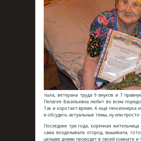
тыла, ветерана труда 9 внуков и 7 правну
Пелагея Васильевна любит во всем порядо
Так и коротает время. А ещё пенсионерка 
и обсудить актуальные темы, ну или просто
Последние три года, коренная жительница п
сама возделывала огород, вышивала, гото
целыми днями проводит в своей комнате и ч