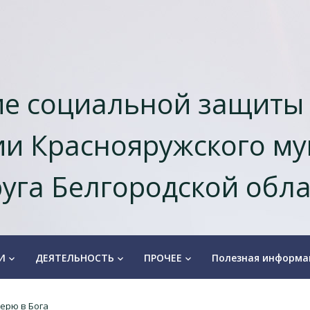
е социальной защиты
и Краснояружского м
уга Белгородской обл
И
ДЕЯТЕЛЬНОСТЬ
ПРОЧЕЕ
Полезная информа
keyboard_arrow_down
keyboard_arrow_down
keyboard_arrow_down
ерю в Бога