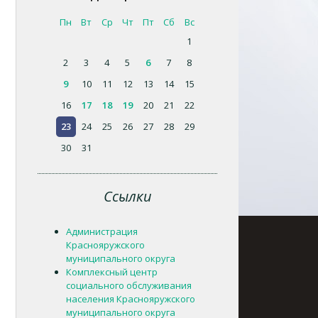
Пн
Вт
Ср
Чт
Пт
Сб
Вс
1
2
3
4
5
6
7
8
9
10
11
12
13
14
15
16
17
18
19
20
21
22
23
24
25
26
27
28
29
30
31
Ссылки
Администрация
Краснояружского
муниципального округа
Комплексный центр
социального обслуживания
населения Краснояружского
муниципального округа