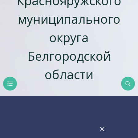
Краснояружского
муниципального
округа
Белгородской
области
close