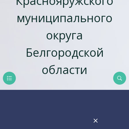
Краснояружского
муниципального
округа
Белгородской
области
close