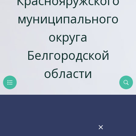
Краснояружского
муниципального
округа
Белгородской
области
close