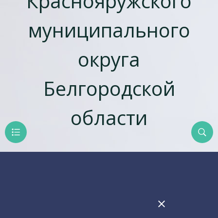
Краснояружского
муниципального
округа
Белгородской
области
close