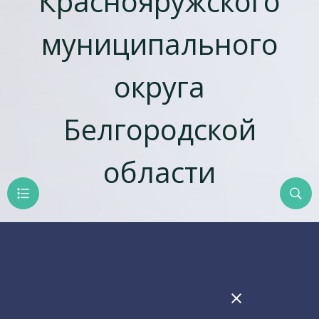
Краснояружского
муниципального
округа
Белгородской
области
close