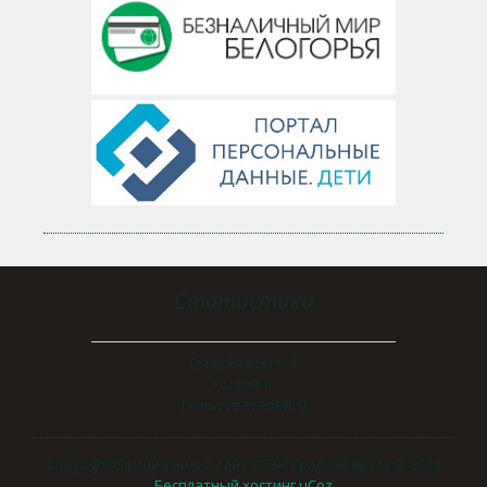
Статистика
Онлайн всего:
1
Гостей:
1
Пользователей:
0
Copyright Официальный сайт УСЗН Красная Яруга © 2026
Бесплатный хостинг
uCoz