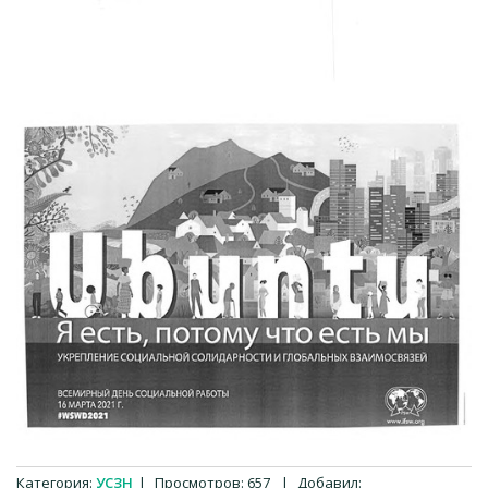
Категория
:
УСЗН
|
Просмотров
:
657
|
Добавил
: