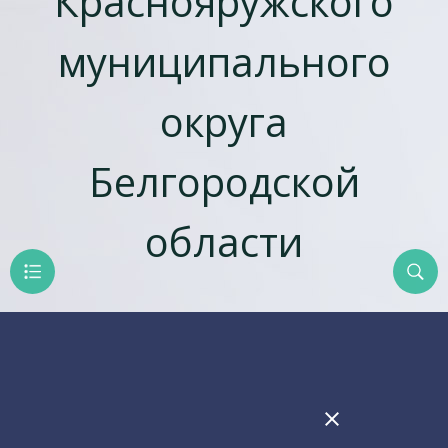
Краснояружского
муниципального
округа
Белгородской
области
close