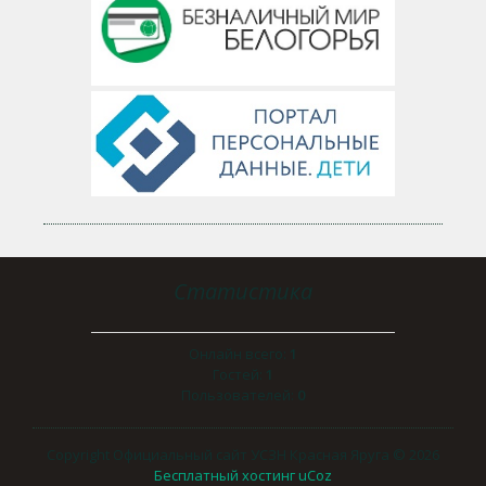
Статистика
Онлайн всего:
1
Гостей:
1
Пользователей:
0
Copyright Официальный сайт УСЗН Красная Яруга © 2026
Бесплатный хостинг
uCoz