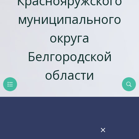
Краснояружского
муниципального
округа
Белгородской
области
close