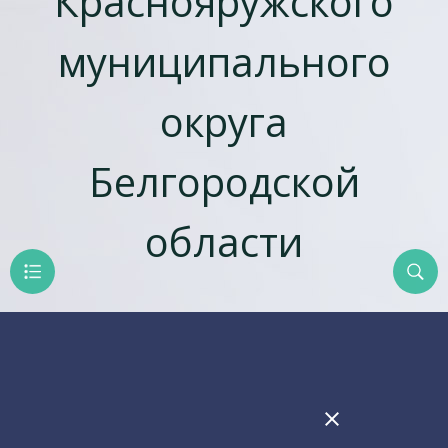
Краснояружского
муниципального
округа
Белгородской
области
close