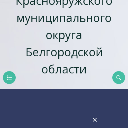
Краснояружского
муниципального
округа
Белгородской
области
close