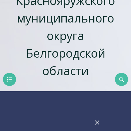
Краснояружского
муниципального
округа
Белгородской
области
close