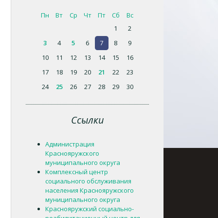
Пн
Вт
Ср
Чт
Пт
Сб
Вс
1
2
3
4
5
6
7
8
9
10
11
12
13
14
15
16
17
18
19
20
21
22
23
24
25
26
27
28
29
30
Ссылки
Администрация
Краснояружского
муниципального округа
Комплексный центр
социального обслуживания
населения Краснояружского
муниципального округа
Краснояружский социально-