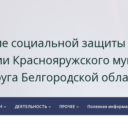
е социальной защиты
и Краснояружского м
уга Белгородской обл
И
ДЕЯТЕЛЬНОСТЬ
ПРОЧЕЕ
Полезная информа
keyboard_arrow_down
keyboard_arrow_down
keyboard_arrow_down