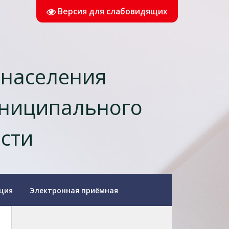
Версия для слабовидящих
 населения
униципального
асти
ция
Электронная приёмная