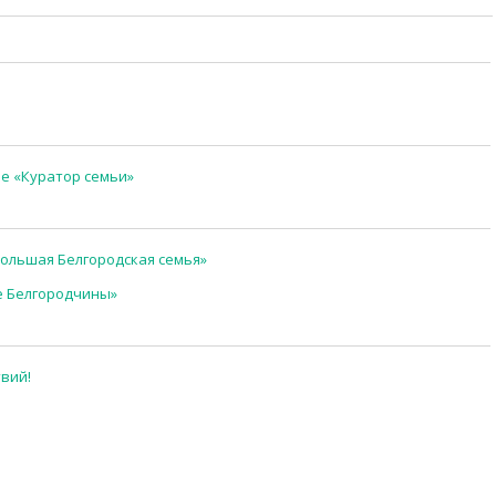
е «Куратор семьи»
ольшая Белгородская семья»
е Белгородчины»
вий!