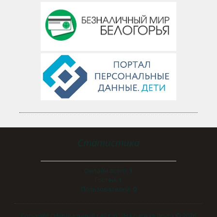
Статистика
Онлайн всего:
1
Гостей:
1
Пользователей:
0
Copyright Официальный сайт УСЗН Красная Яруга © 2026