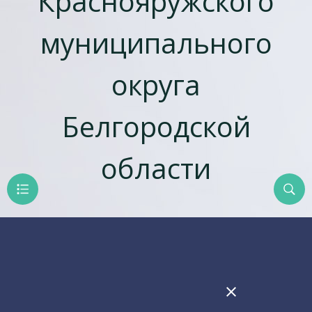
Краснояружского
муниципального
округа
Белгородской
области
close