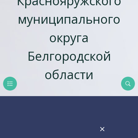
Краснояружского
муниципального
округа
Белгородской
области
close