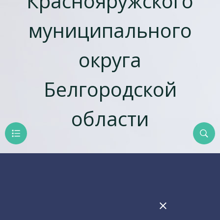
Краснояружского
муниципального
округа
Белгородской
области
close